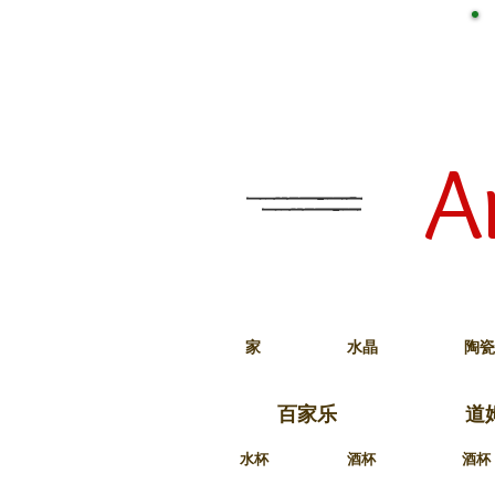
A
家
水晶
陶瓷
百家乐
道
水杯
酒杯
酒杯