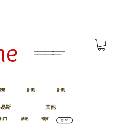
me
聯繫
計劃
計劃
路易斯
其他
手/鬥
酒吧
補貨
新的