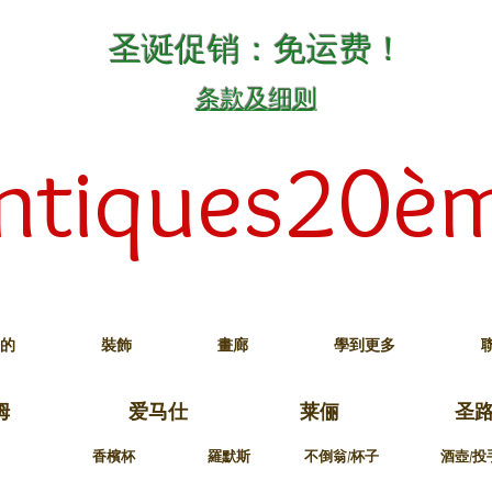
圣诞促销：免运费！
条款及细则
ntiques20è
的
裝飾
畫廊
學到更多
姆
爱马仕
莱俪
圣
香檳杯
羅默斯
不倒翁/杯子
酒壺/投