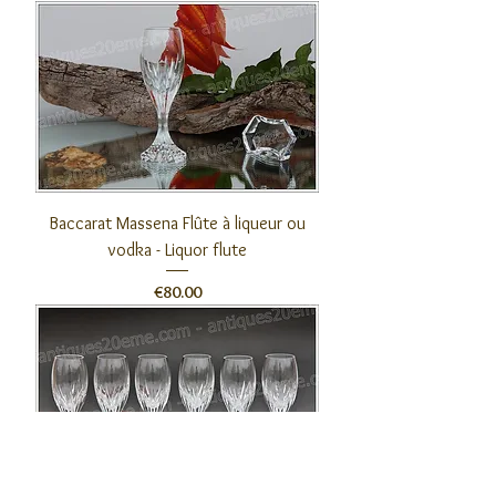
Baccarat Massena Flûte à liqueur ou
vodka - Liquor flute
價格
€80.00