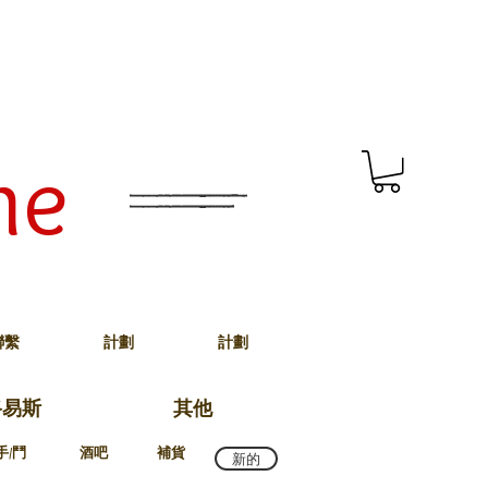
me
聯繫
計劃
計劃
路易斯
其他
手/鬥
酒吧
補貨
新的