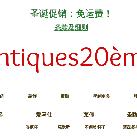
圣诞促销：免运费！
条款及细则
ntiques20è
的
裝飾
畫廊
學到更多
姆
爱马仕
莱俪
圣
香檳杯
羅默斯
不倒翁/杯子
酒壺/投