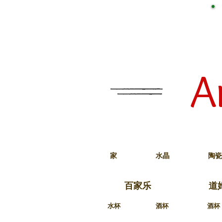
A
家
水晶
陶瓷
百家乐
道
水杯
酒杯
酒杯