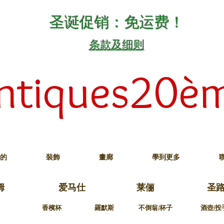
圣诞促销：免运费！
条款及细则
ntiques20è
的
裝飾
畫廊
學到更多
姆
爱马仕
莱俪
圣
香檳杯
羅默斯
不倒翁/杯子
酒壺/投