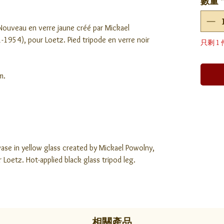
數量
*
 Nouveau en verre jaune créé par Mickael
-1954), pour Loetz. Pied tripode en verre noir
只剩 1
m.
ase in yellow glass created by Mickael Powolny,
Loetz. Hot-applied black glass tripod leg.
相關產品