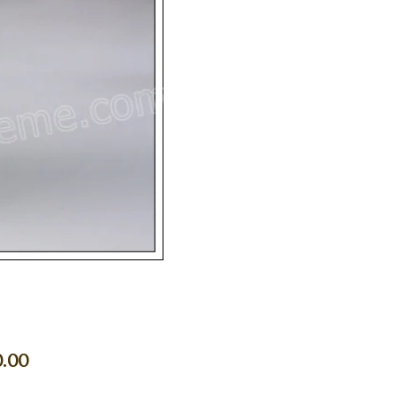
價
.00
格