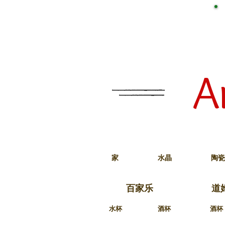
A
家
水晶
陶瓷
百家乐
道
水杯
酒杯
酒杯