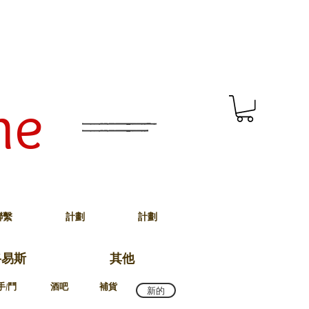
me
聯繫
計劃
計劃
路易斯
其他
手/鬥
酒吧
補貨
新的