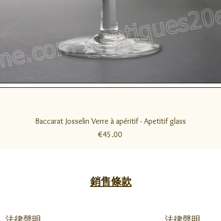
快速瀏覽
Baccarat Josselin Verre à apéritif - Apetitif glass
價格
€45.00
銷售條款
法律聲明
法律聲明