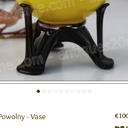
Powolny - Vase
€100