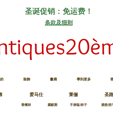
圣诞促销：免运费！
条款及细则
ntiques20è
的
裝飾
畫廊
學到更多
姆
爱马仕
莱俪
圣
香檳杯
羅默斯
不倒翁/杯子
酒壺/投