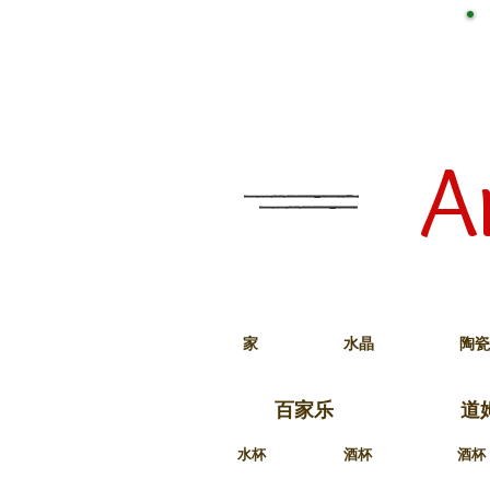
A
家
水晶
陶瓷
百家乐
道
水杯
酒杯
酒杯