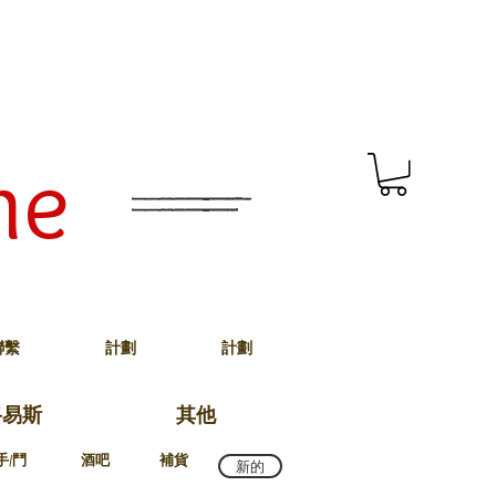
me
聯繫
計劃
計劃
路易斯
其他
手/鬥
酒吧
補貨
新的