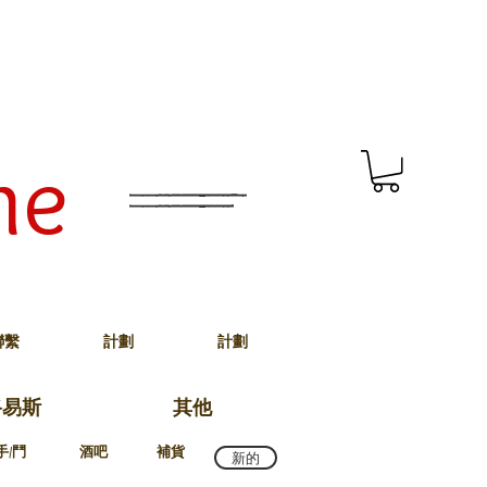
me
聯繫
計劃
計劃
路易斯
其他
手/鬥
酒吧
補貨
新的