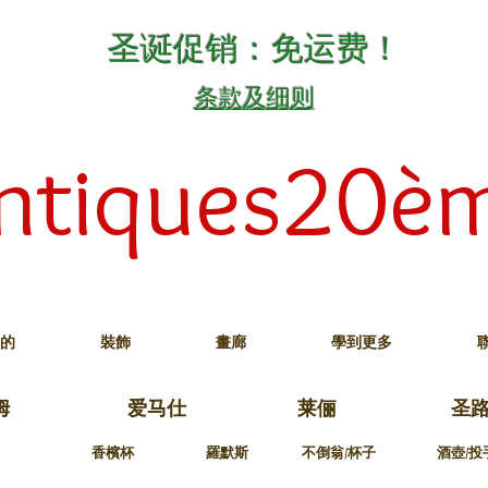
圣诞促销：免运费！
条款及细则
ntiques20è
的
裝飾
畫廊
學到更多
姆
爱马仕
莱俪
圣
香檳杯
羅默斯
不倒翁/杯子
酒壺/投