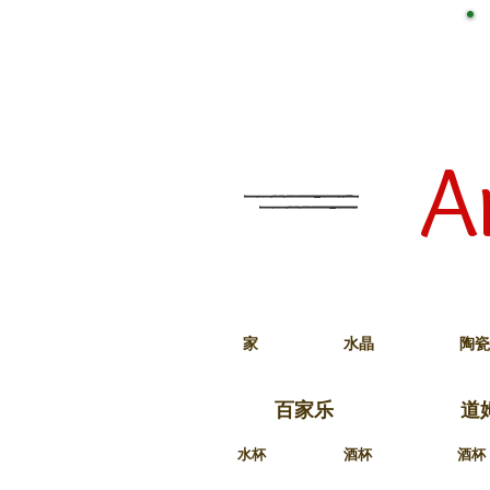
A
家
水晶
陶瓷
百家乐
道
水杯
酒杯
酒杯